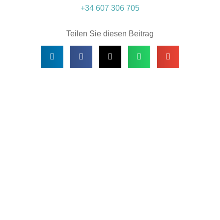
+34 607 306 705
Teilen Sie diesen Beitrag
2026 © Kanzlei Frühbeck, S.L.P.
Web-Design: CdS Marketing ONline
Impressum
Haftungsausschluss